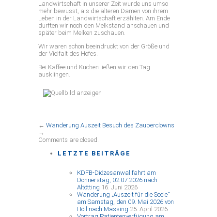
Landwirtschaft in unserer Zeit wurde uns umso
mehr bewusst, als die älteren Damen von ihrem
Leben in der Landwirtschaft erzählten. Am Ende
durften wir noch den Melkstand anschauen und
später beim Melken zuschauen.
Wir waren schon beeindruckt von der Größe und
der Vielfalt des Hofes.
Bei Kaffee und Kuchen ließen wir den Tag
ausklingen.
←
Wanderung Auszeit
Besuch des Zauberclowns
→
Comments are closed.
LETZTE BEITRÄGE
KDFB-Diözesanwallfahrt am
Donnerstag, 02.07.2026 nach
Altötting
16. Juni 2026
Wanderung „Auszeit für die Seele“
am Samstag, den 09. Mai 2026 von
Höll nach Massing
25. April 2026
Vortrag Patientenverfügung am