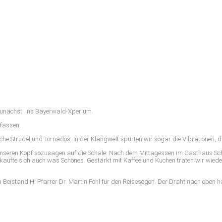
 zunächst ins Bayerwald-Xperium.
rfassen.
che Strudel und Tornados. In der Klangwelt spürten wir sogar die Vibrationen, 
unseren Kopf sozusagen auf die Schale. Nach dem Mittagessen im Gasthaus Schr
e kaufte sich auch was Schönes. Gestärkt mit Kaffee und Kuchen traten wir wied
Beistand H. Pfarrer Dr. Martin Fohl für den Reisesegen. Der Draht nach oben ha