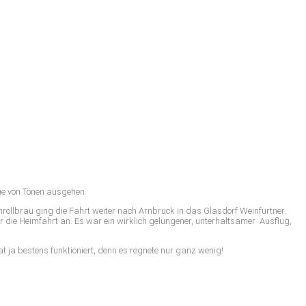
die von Tönen ausgehen.
ollbräu ging die Fahrt weiter nach Arnbruck in das Glasdorf Weinfurtner.
er die Heimfahrt an. Es war ein wirklich gelungener, unterhaltsamer Ausflug,
t ja bestens funktioniert, denn es regnete nur ganz wenig!