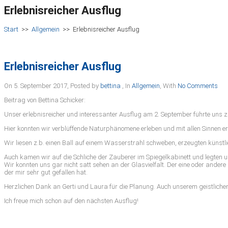
Erlebnisreicher Ausflug
Start
>>
Allgemein
>>
Erlebnisreicher Ausflug
Erlebnisreicher Ausflug
On 5. September 2017
,
Posted by
bettina
,
In
Allgemein
,
With
No Comments
Beitrag von Bettina Schicker:
Unser erlebnisreicher und interessanter Ausflug am 2. September führte uns
Hier konnten wir verblüffende Naturphänomene erleben und mit allen Sinnen e
Wir liesen z.b. einen Ball auf einem Wasserstrahl schweben, erzeugten künstli
Auch kamen wir auf die Schliche der Zauberer im Spiegelkabinett und legten 
Wir konnten uns gar nicht satt sehen an der Glasvielfalt. Der eine oder ander
der mir sehr gut gefallen hat.
Herzlichen Dank an Gerti und Laura für die Planung. Auch unserem geistlichen 
Ich freue mich schon auf den nächsten Ausflug!