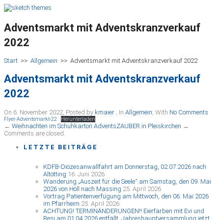
Adventsmarkt mit Adventskranzverkauf
2022
Start
>>
Allgemein
>>
Adventsmarkt mit Adventskranzverkauf 2022
Adventsmarkt mit Adventskranzverkauf
2022
On 6. November 2022
,
Posted by
kmaier
,
In
Allgemein
,
With
No Comments
Flyer-Adventsmarkt-22
Herunterladen
←
Weihnachten im Schuhkarton
AdventsZAUBER in Pleiskirchen
→
Comments are closed.
LETZTE BEITRÄGE
KDFB-Diözesanwallfahrt am Donnerstag, 02.07.2026 nach
Altötting
16. Juni 2026
Wanderung „Auszeit für die Seele“ am Samstag, den 09. Mai
2026 von Höll nach Massing
25. April 2026
Vortrag Patientenverfügung am Mittwoch, den 06. Mai 2026
im Pfarrheim
25. April 2026
ACHTUNG! TERMINÄNDERUNGEN!! Eierfärben mit Evi und
Resi am 01.04.2026 entfällt, Jahreshauptversammlung jetzt