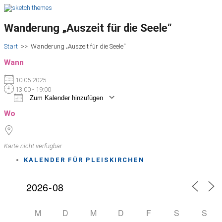
Wanderung „Auszeit für die Seele“
Start
>>
Wanderung „Auszeit für die Seele“
Wann
10.05.2025
13:00 - 19:00
Zum Kalender hinzufügen
ICS herunterladen
Google Kalender
iCalendar
Office 365
Outlook Live
Wo
Karte nicht verfügbar
KALENDER FÜR PLEISKIRCHEN
M
D
M
D
F
S
S