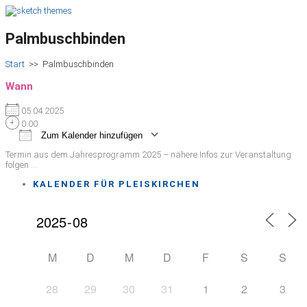
Palmbuschbinden
Start
>>
Palmbuschbinden
Wann
05.04.2025
0:00
Zum Kalender hinzufügen
ICS herunterladen
Google Kalender
iCalendar
Office 365
Outlook Live
Termin aus dem Jahresprogramm 2025 – nähere Infos zur Veranstaltung
folgen …
KALENDER FÜR PLEISKIRCHEN
M
D
M
D
F
S
S
28
29
30
31
1
2
3