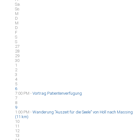
Sa.
So.
M
D
M
D
F
S
S
27
28
29
30
1
2
3
4
5
6
7:00 PM -
Vortrag Patientenverfügung
7
8
9
1:00 PM -
Wanderung "Auszeit für die Seele" von Höll nach Massing
(11 km)
10
11
12
13