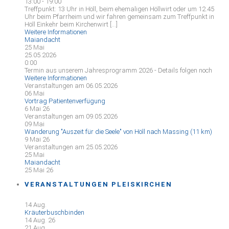
13:00 - 19:00
Treffpunkt: 13 Uhr in Höll, beim ehemaligen Höllwirt oder um 12.45
Uhr beim Pfarrheim und wir fahren gemeinsam zum Treffpunkt in
Höll Einkehr beim Kirchenwirt [...]
Weitere Informationen
Maiandacht
25
Mai
25.05.2026
0:00
Termin aus unserem Jahresprogramm 2026 - Details folgen noch
Weitere Informationen
Veranstaltungen am 06.05.2026
06
Mai
Vortrag Patientenverfügung
6 Mai 26
Veranstaltungen am 09.05.2026
09
Mai
Wanderung "Auszeit für die Seele" von Höll nach Massing (11 km)
9 Mai 26
Veranstaltungen am 25.05.2026
25
Mai
Maiandacht
25 Mai 26
VERANSTALTUNGEN PLEISKIRCHEN
14
Aug.
Kräuterbuschbinden
14 Aug. 26
21
Aug.