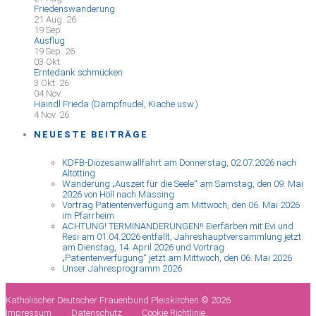
Friedenswanderung
21 Aug. 26
19
Sep.
Ausflug
19 Sep. 26
03
Okt.
Erntedank schmücken
3 Okt. 26
04
Nov.
Haindl Frieda (Dampfnudel, Kiache usw.)
4 Nov. 26
NEUESTE BEITRÄGE
KDFB-Diözesanwallfahrt am Donnerstag, 02.07.2026 nach
Altötting
Wanderung „Auszeit für die Seele“ am Samstag, den 09. Mai
2026 von Höll nach Massing
Vortrag Patientenverfügung am Mittwoch, den 06. Mai 2026
im Pfarrheim
ACHTUNG! TERMINÄNDERUNGEN!! Eierfärben mit Evi und
Resi am 01.04.2026 entfällt, Jahreshauptversammlung jetzt
am Dienstag, 14. April 2026 und Vortrag
„Patientenverfügung“ jetzt am Mittwoch, den 06. Mai 2026
Unser Jahresprogramm 2026
Katholischer Deutscher Frauenbund Pleiskirchen © 2026
Impressum
Datenschutz
Cookie Richtlinie