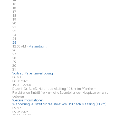
14
15
16
17
18
19
20
21
22
23
24
25
12:00 AM -
Maiandacht
26
27
28
29
30
31
Vortrag Patientenverfügung
06
Mai
06.05.2026
19:00 - 22:00
Dozent: Dr. Spieß, Notar aus Altötting 19 Uhr im Pfarrheim
Pleiskirchen Eintritt frei - um eine Spende für den Hospizverein wird
gebeten
Weitere Informationen
Wanderung "Auszeit für die Seele" von Höll nach Massing (11 km)
09
Mai
09.05.2026