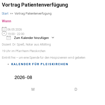
Vortrag Patientenverfügung
Start
>>
Vortrag Patientenverfügung
Wann
06.05.2026
19:00 - 22:00
Zum Kalender hinzufügen
ICS herunterladen
Google Kalender
iCalendar
Office 365
Outlook Live
Dozent: Dr. Spieß, Notar aus Altötting
19 Uhr im Pfarrheim Pleiskirchen
Eintritt frei – um eine Spende für den Hospizverein wird gebeten
KALENDER FÜR PLEISKIRCHEN
M
D