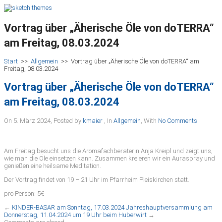
Vortrag über „Äherische Öle von doTERRA“
am Freitag, 08.03.2024
Start
>>
Allgemein
>>
Vortrag über „Äherische Öle von doTERRA“ am
Freitag, 08.03.2024
Vortrag über „Äherische Öle von doTERRA“
am Freitag, 08.03.2024
On 5. März 2024
,
Posted by
kmaier
,
In
Allgemein
,
With
No Comments
Am Freitag besucht uns die Aromafachberaterin Anja Kreipl und zeigt uns,
wie man die Öle einsetzen kann. Zusammen kreieren wir ein Auraspray und
genießen eine heilsame Meditation.
Der Vortrag findet von 19 – 21 Uhr im Pfarrheim Pleiskirchen statt.
pro Person: 5€
←
KINDER-BASAR am Sonntag, 17.03.2024
Jahreshauptversammlung am
Donnerstag, 11.04.2024 um 19 Uhr beim Huberwirt
→