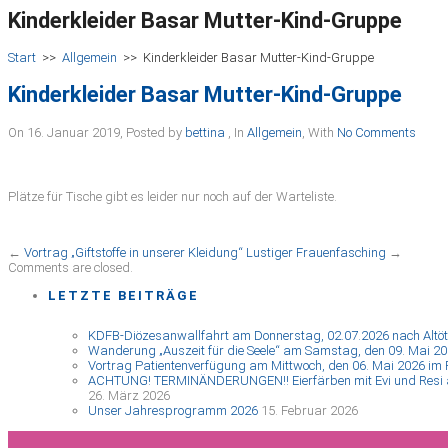
Kinderkleider Basar Mutter-Kind-Gruppe
Start
>>
Allgemein
>>
Kinderkleider Basar Mutter-Kind-Gruppe
Kinderkleider Basar Mutter-Kind-Gruppe
On 16. Januar 2019
,
Posted by
bettina
,
In
Allgemein
,
With
No Comments
Plätze für Tische gibt es leider nur noch auf der Warteliste.
←
Vortrag „Giftstoffe in unserer Kleidung“
Lustiger Frauenfasching
→
Comments are closed.
LETZTE BEITRÄGE
KDFB-Diözesanwallfahrt am Donnerstag, 02.07.2026 nach Altöt
Wanderung „Auszeit für die Seele“ am Samstag, den 09. Mai 20
Vortrag Patientenverfügung am Mittwoch, den 06. Mai 2026 im 
ACHTUNG! TERMINÄNDERUNGEN!! Eierfärben mit Evi und Resi am 
26. März 2026
Unser Jahresprogramm 2026
15. Februar 2026