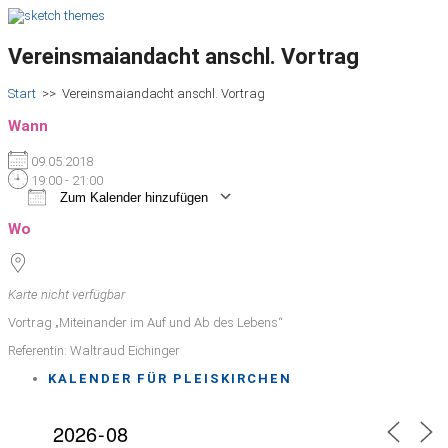
Vereinsmaiandacht anschl. Vortrag
Start
>>
Vereinsmaiandacht anschl. Vortrag
Wann
09.05.2018
19:00 - 21:00
Zum Kalender hinzufügen
ICS herunterladen
Google Kalender
iCalendar
Office 365
Outlook Live
Wo
Karte nicht verfügbar
Vortrag „Miteinander im Auf und Ab des Lebens“
Referentin: Waltraud Eichinger
KALENDER FÜR PLEISKIRCHEN