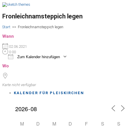
Fronleichnamsteppich legen
Start
>>
Fronleichnamsteppich legen
Wann
02.06.2021
0:00
Zum Kalender hinzufügen
ICS herunterladen
Google Kalender
iCalendar
Office 365
Outlook Live
Wo
Karte nicht verfügbar
KALENDER FÜR PLEISKIRCHEN
M
D
M
D
F
S
S