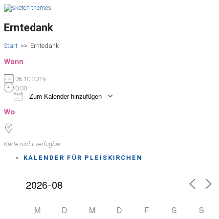
Erntedank
Start
>>
Erntedank
Wann
06.10.2019
0:00
Zum Kalender hinzufügen
ICS herunterladen
Google Kalender
iCalendar
Office 365
Outlook Live
Wo
Karte nicht verfügbar
KALENDER FÜR PLEISKIRCHEN
M
D
M
D
F
S
S